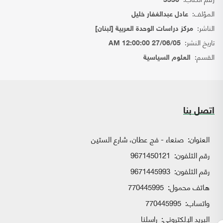
3336
المؤلف:
عادل عبدالغفار خليل
الناشر:
مركز دراسات الوحدة العربية [لبنان]
تاريخ النشر:
27/06/05 12:00:00 AM
القسم:
العلوم السياسية
اتصل بنا
العنوان:
صنعاء - فج عطان، شارع الستين
رقم التلفون:
9671450121
رقم التلفون:
9671445993
هاتف محمول:
770445995
واتساب:
770445995
البريد الإلكتروني:
راسلنا