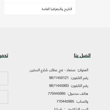
التاريخ والجغرافيا العامة
اتصل بنا
تحمي
العنوان:
صنعاء - فج عطان، شارع الستين
رقم التلفون:
9671450121
رقم التلفون:
9671445993
هاتف محمول:
770445995
واتساب:
770445995
البريد الإلكتروني:
راسلنا