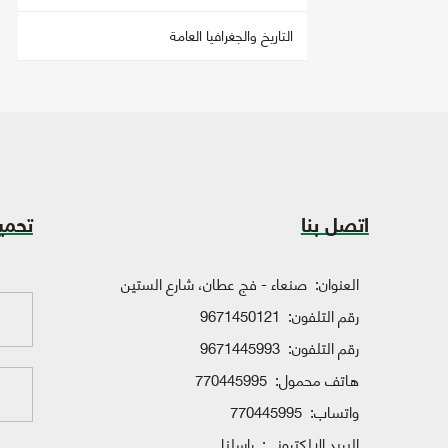
التاريخ والجغرافيا العامة
اتصل بنا
تحمي
العنوان:
صنعاء - فج عطان، شارع الستين
رقم التلفون:
9671450121
رقم التلفون:
9671445993
هاتف محمول:
770445995
واتساب:
770445995
البريد الإلكتروني:
راسلنا