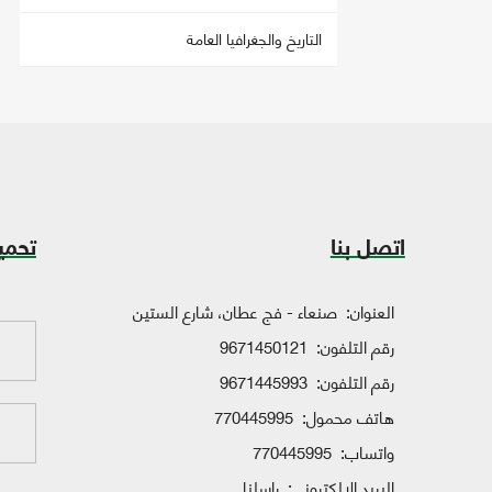
التاريخ والجغرافيا العامة
اتصل بنا
تحمي
العنوان:
صنعاء - فج عطان، شارع الستين
رقم التلفون:
9671450121
رقم التلفون:
9671445993
هاتف محمول:
770445995
واتساب:
770445995
البريد الإلكتروني:
راسلنا