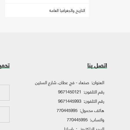
التاريخ والجغرافيا العامة
اتصل بنا
تحمي
العنوان:
صنعاء - فج عطان، شارع الستين
رقم التلفون:
9671450121
رقم التلفون:
9671445993
هاتف محمول:
770445995
واتساب:
770445995
البريد الإلكتروني:
راسلنا