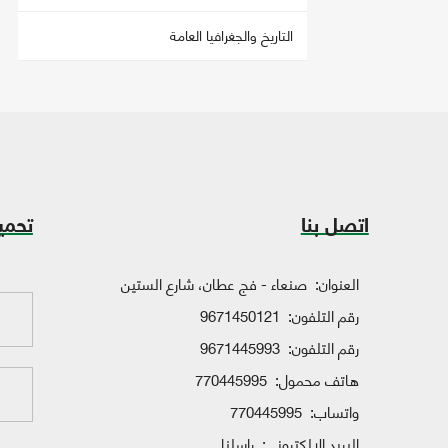
التاريخ والجغرافيا العامة
اتصل بنا
تحمي
العنوان:
صنعاء - فج عطان، شارع الستين
رقم التلفون:
9671450121
رقم التلفون:
9671445993
هاتف محمول:
770445995
واتساب:
770445995
البريد الإلكتروني:
راسلنا