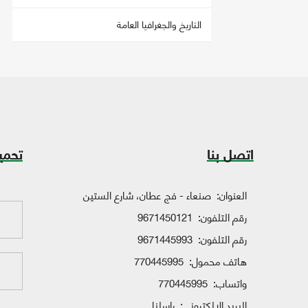
التاريخ والجغرافيا العامة
اتصل بنا
تحمي
العنوان:
صنعاء - فج عطان، شارع الستين
رقم التلفون:
9671450121
رقم التلفون:
9671445993
هاتف محمول:
770445995
واتساب:
770445995
البريد الإلكتروني:
راسلنا