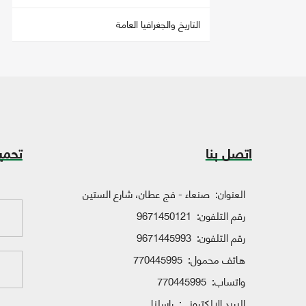
التاريخ والجغرافيا العامة
اتصل بنا
تحمي
العنوان:
صنعاء - فج عطان، شارع الستين
رقم التلفون:
9671450121
رقم التلفون:
9671445993
هاتف محمول:
770445995
واتساب:
770445995
البريد الإلكتروني:
راسلنا