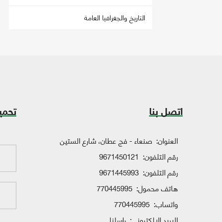
التاريخ والجغرافيا العامة
اتصل بنا
تحمي
العنوان:
صنعاء - فج عطان، شارع الستين
رقم التلفون:
9671450121
رقم التلفون:
9671445993
هاتف محمول:
770445995
واتساب:
770445995
البريد الإلكتروني:
راسلنا