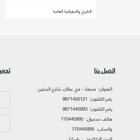
التاريخ والجغرافيا العامة
اتصل بنا
تحمي
العنوان:
صنعاء - فج عطان، شارع الستين
رقم التلفون:
9671450121
رقم التلفون:
9671445993
هاتف محمول:
770445995
واتساب:
770445995
البريد الإلكتروني:
راسلنا