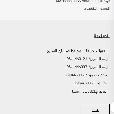
تاريخ النشر:
27/06/05 12:00:00 AM
القسم:
الاقتصاد
اتصل بنا
العنوان:
صنعاء - فج عطان، شارع الستين
رقم التلفون:
9671450121
رقم التلفون:
9671445993
هاتف محمول:
770445995
واتساب:
770445995
البريد الإلكتروني:
راسلنا
راسلنا