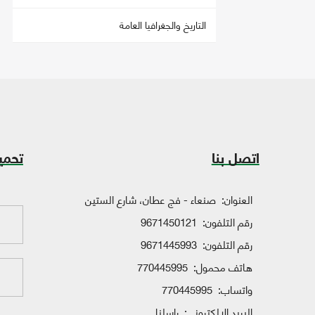
التاريخ والجغرافيا العامة
اتصل بنا
تحمي
العنوان:
صنعاء - فج عطان، شارع الستين
رقم التلفون:
9671450121
رقم التلفون:
9671445993
هاتف محمول:
770445995
واتساب:
770445995
البريد الإلكتروني:
راسلنا