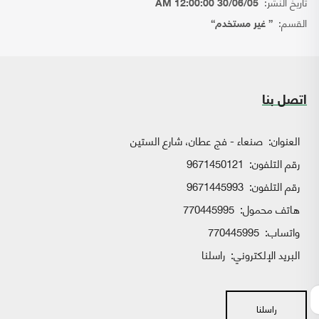
تاريخ النشر:
30/06/05 12:00:00 AM
القسم:
{ غير مستخدم}
اتصل بنا
العنوان:
صنعاء - فج عطان، شارع الستين
رقم التلفون:
9671450121
رقم التلفون:
9671445993
هاتف محمول:
770445995
واتساب:
770445995
البريد الإلكتروني:
راسلنا
راسلنا