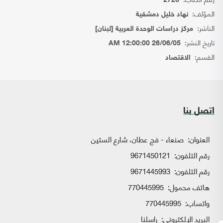
2726
المؤلف:
نهاد خليل دمشقية
الناشر:
مركز دراسات الوحدة العربية [لبنان]
تاريخ النشر:
26/06/05 12:00:00 AM
القسم:
الاقتصاد
اتصل بنا
العنوان:
صنعاء - فج عطان، شارع الستين
رقم التلفون:
9671450121
رقم التلفون:
9671445993
هاتف محمول:
770445995
واتساب:
770445995
البريد الإلكتروني:
راسلنا