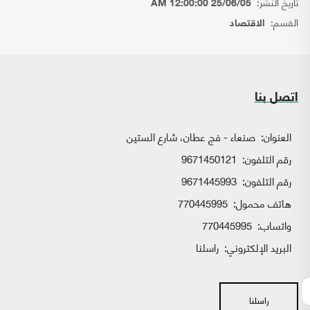
تاريخ النشر:
25/06/05 12:00:00 AM
القسم:
الاقتصاد
اتصل بنا
العنوان:
صنعاء - فج عطان، شارع الستين
رقم التلفون:
9671450121
رقم التلفون:
9671445993
هاتف محمول:
770445995
واتساب:
770445995
البريد الإلكتروني:
راسلنا
راسلنا