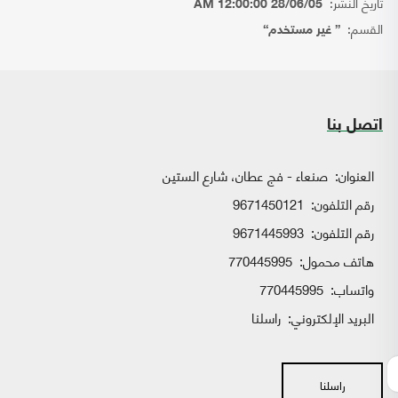
تاريخ النشر:
28/06/05 12:00:00 AM
القسم:
{ غير مستخدم}
اتصل بنا
العنوان:
صنعاء - فج عطان، شارع الستين
رقم التلفون:
9671450121
رقم التلفون:
9671445993
هاتف محمول:
770445995
واتساب:
770445995
البريد الإلكتروني:
راسلنا
راسلنا