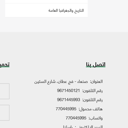
التاريخ والجغرافيا العامة
اتصل بنا
تحمي
العنوان:
صنعاء - فج عطان، شارع الستين
رقم التلفون:
9671450121
رقم التلفون:
9671445993
هاتف محمول:
770445995
واتساب:
770445995
البريد الإلكتروني:
راسلنا