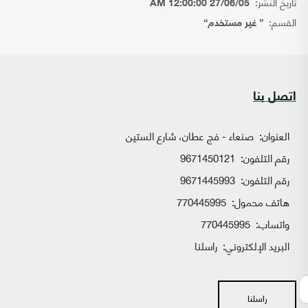
تاريخ النشر:
27/06/05 12:00:00 AM
القسم:
{ غير مستخدم}
اتصل بنا
العنوان:
صنعاء - فج عطان، شارع الستين
رقم التلفون:
9671450121
رقم التلفون:
9671445993
هاتف محمول:
770445995
واتساب:
770445995
البريد الإلكتروني:
راسلنا
راسلنا