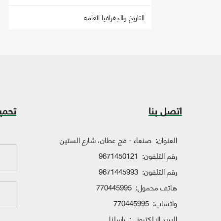
التاريخ والجغرافيا العامة
اتصل بنا
تحمي
العنوان:
صنعاء - فج عطان، شارع الستين
رقم التلفون:
9671450121
رقم التلفون:
9671445993
هاتف محمول:
770445995
واتساب:
770445995
البريد الإلكتروني:
راسلنا