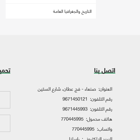
التاريخ والجغرافيا العامة
اتصل بنا
تحمي
العنوان:
صنعاء - فج عطان، شارع الستين
رقم التلفون:
9671450121
رقم التلفون:
9671445993
هاتف محمول:
770445995
واتساب:
770445995
البريد الإلكتروني:
راسلنا