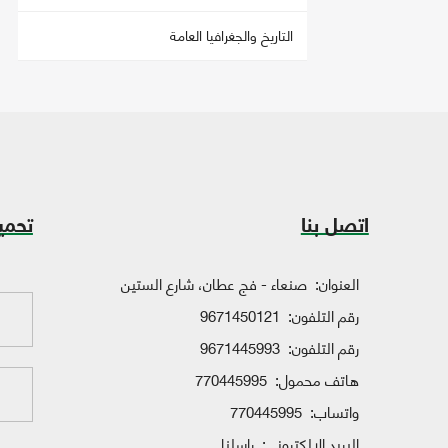
التاريخ والجغرافيا العامة
اتصل بنا
تحمي
العنوان:
صنعاء - فج عطان، شارع الستين
رقم التلفون:
9671450121
رقم التلفون:
9671445993
هاتف محمول:
770445995
واتساب:
770445995
البريد الإلكتروني:
راسلنا