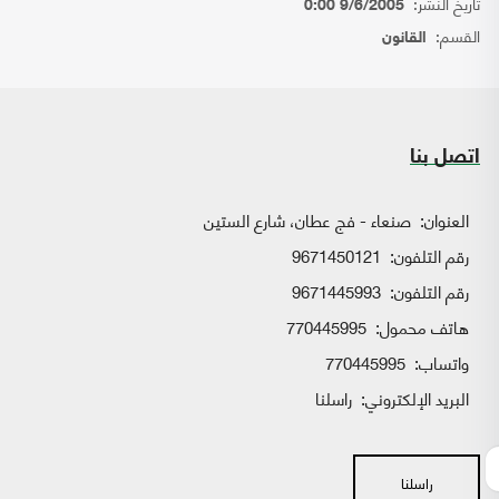
تاريخ النشر:
9/6/2005 0:00
القسم:
القانون
اتصل بنا
العنوان:
صنعاء - فج عطان، شارع الستين
رقم التلفون:
9671450121
رقم التلفون:
9671445993
هاتف محمول:
770445995
واتساب:
770445995
البريد الإلكتروني:
راسلنا
راسلنا