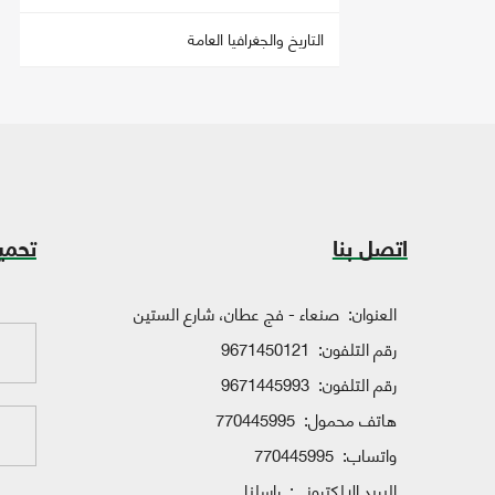
التاريخ والجغرافيا العامة
اتصل بنا
تحمي
العنوان:
صنعاء - فج عطان، شارع الستين
رقم التلفون:
9671450121
رقم التلفون:
9671445993
هاتف محمول:
770445995
واتساب:
770445995
البريد الإلكتروني:
راسلنا