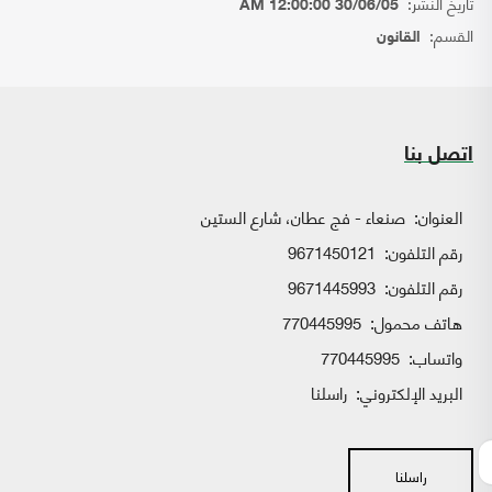
تاريخ النشر:
30/06/05 12:00:00 AM
القسم:
القانون
اتصل بنا
العنوان:
صنعاء - فج عطان، شارع الستين
رقم التلفون:
9671450121
رقم التلفون:
9671445993
هاتف محمول:
770445995
واتساب:
770445995
البريد الإلكتروني:
راسلنا
راسلنا