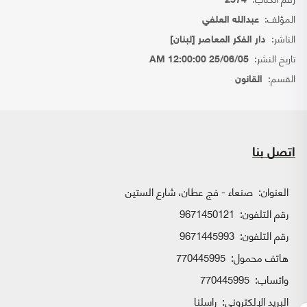
2574
المؤلف:
عبدالله العلفي
الناشر:
دار الفكر المعاصر [لبنان]
تاريخ النشر:
25/06/05 12:00:00 AM
القسم:
القانون
اتصل بنا
العنوان:
صنعاء - فج عطان، شارع الستين
رقم التلفون:
9671450121
رقم التلفون:
9671445993
هاتف محمول:
770445995
واتساب:
770445995
البريد الإلكتروني:
راسلنا