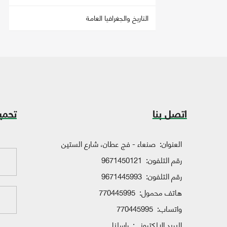
التاريخ والجغرافيا العامة
اتصل بنا
تحمي
العنوان:
صنعاء - فج عطان، شارع الستين
رقم التلفون:
9671450121
رقم التلفون:
9671445993
هاتف محمول:
770445995
واتساب:
770445995
البريد الإلكتروني:
راسلنا