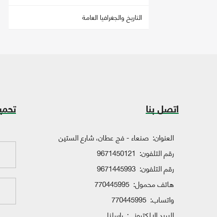
التاريخ والجغرافيا العامة
اتصل بنا
تحمي
العنوان:
صنعاء - فج عطان، شارع الستين
رقم التلفون:
9671450121
رقم التلفون:
9671445993
هاتف محمول:
770445995
واتساب:
770445995
البريد الإلكتروني:
راسلنا