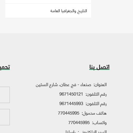
التاريخ والجغرافيا العامة
اتصل بنا
تحمي
العنوان:
صنعاء - فج عطان، شارع الستين
رقم التلفون:
9671450121
رقم التلفون:
9671445993
هاتف محمول:
770445995
واتساب:
770445995
البريد الإلكتروني:
راسلنا