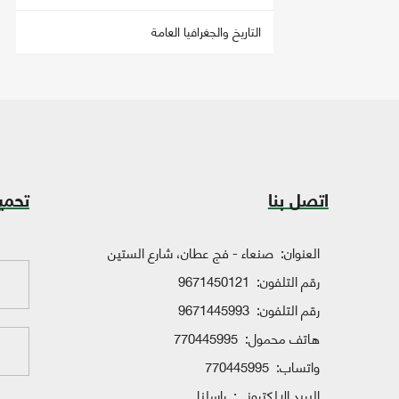
التاريخ والجغرافيا العامة
اتصل بنا
تحمي
العنوان:
صنعاء - فج عطان، شارع الستين
رقم التلفون:
9671450121
رقم التلفون:
9671445993
هاتف محمول:
770445995
واتساب:
770445995
البريد الإلكتروني:
راسلنا