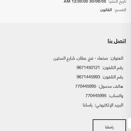
تاريخ النشر:
30/06/05 12:00:00 AM
القسم:
القانون
اتصل بنا
العنوان:
صنعاء - فج عطان، شارع الستين
رقم التلفون:
9671450121
رقم التلفون:
9671445993
هاتف محمول:
770445995
واتساب:
770445995
البريد الإلكتروني:
راسلنا
راسلنا