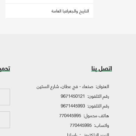
التاريخ والجغرافيا العامة
اتصل بنا
تحمي
العنوان:
صنعاء - فج عطان، شارع الستين
رقم التلفون:
9671450121
رقم التلفون:
9671445993
هاتف محمول:
770445995
واتساب:
770445995
البريد الإلكتروني:
راسلنا