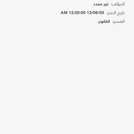
المؤلف:
غير محدد
تاريخ النشر:
13/06/05 12:00:00 AM
القسم:
القانون