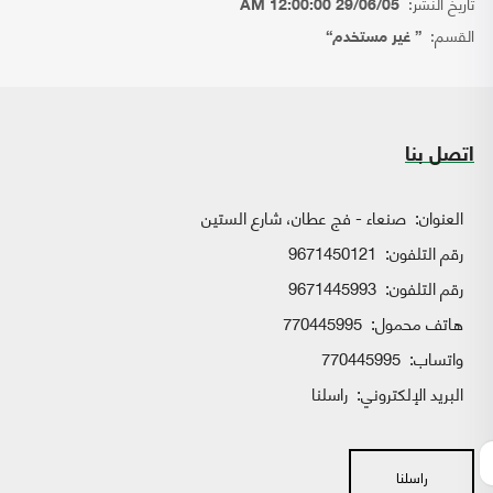
تاريخ النشر:
29/06/05 12:00:00 AM
القسم:
{ غير مستخدم}
اتصل بنا
العنوان:
صنعاء - فج عطان، شارع الستين
رقم التلفون:
9671450121
رقم التلفون:
9671445993
هاتف محمول:
770445995
واتساب:
770445995
البريد الإلكتروني:
راسلنا
راسلنا