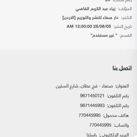
23
المؤلف:
زياد عبد الكربم القاضي
الناشر:
دار صفاء للنشر والتوزيع [الاردن]
تاريخ النشر:
25/06/05 12:00:00 AM
القسم:
{ غير مستخدم}
اتصل بنا
العنوان:
صنعاء - فج عطان، شارع الستين
رقم التلفون:
9671450121
رقم التلفون:
9671445993
هاتف محمول:
770445995
واتساب:
770445995
البريد الإلكتروني:
راسلنا