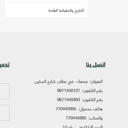
التاريخ والجغرافيا العامة
اتصل بنا
تحمي
العنوان:
صنعاء - فج عطان، شارع الستين
رقم التلفون:
9671450121
رقم التلفون:
9671445993
هاتف محمول:
770445995
واتساب:
770445995
البريد الإلكتروني:
راسلنا