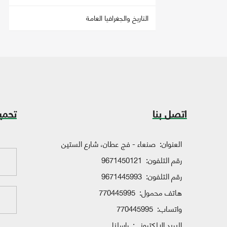
التاريخ والجغرافيا العامة
اتصل بنا
تحمي
العنوان:
صنعاء - فج عطان، شارع الستين
رقم التلفون:
9671450121
رقم التلفون:
9671445993
هاتف محمول:
770445995
واتساب:
770445995
البريد الإلكتروني:
راسلنا