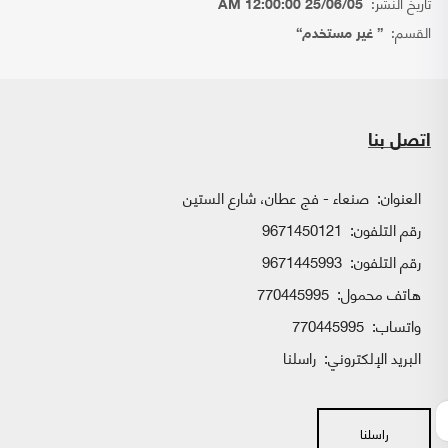
تاريخ النشر:
25/06/05 12:00:00 AM
القسم:
{ غير مستخدم}
اتصل بنا
العنوان:
صنعاء - فج عطان، شارع الستين
رقم التلفون:
9671450121
رقم التلفون:
9671445993
هاتف محمول:
770445995
واتساب:
770445995
البريد الإلكتروني:
راسلنا
راسلنا