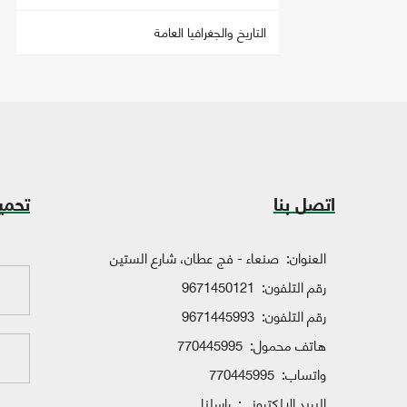
التاريخ والجغرافيا العامة
اتصل بنا
تحمي
العنوان:
صنعاء - فج عطان، شارع الستين
رقم التلفون:
9671450121
رقم التلفون:
9671445993
هاتف محمول:
770445995
واتساب:
770445995
البريد الإلكتروني:
راسلنا