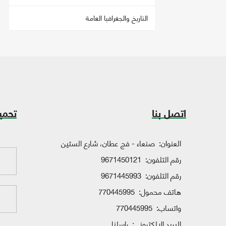
التاريخ والجغرافيا العامة
اتصل بنا
تحمي
العنوان:
صنعاء - فج عطان، شارع الستين
رقم التلفون:
9671450121
رقم التلفون:
9671445993
هاتف محمول:
770445995
واتساب:
770445995
البريد الإلكتروني:
راسلنا