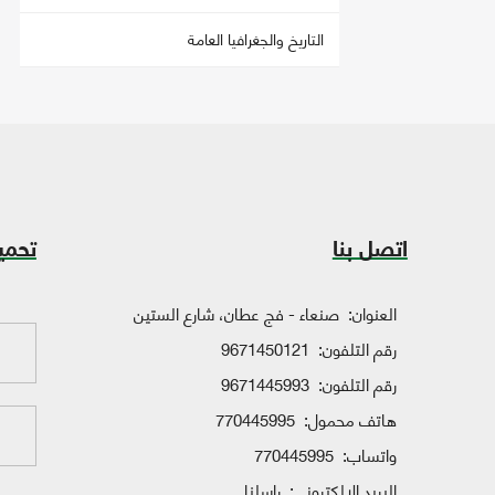
التاريخ والجغرافيا العامة
اتصل بنا
تحمي
العنوان:
صنعاء - فج عطان، شارع الستين
رقم التلفون:
9671450121
رقم التلفون:
9671445993
هاتف محمول:
770445995
واتساب:
770445995
البريد الإلكتروني:
راسلنا