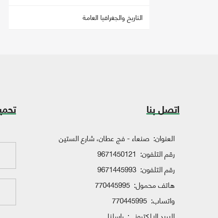
التاريخ والجغرافيا العامة
اتصل بنا
تحمي
العنوان:
صنعاء - فج عطان، شارع الستين
رقم التلفون:
9671450121
رقم التلفون:
9671445993
هاتف محمول:
770445995
واتساب:
770445995
البريد الإلكتروني:
راسلنا