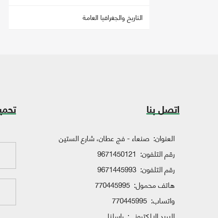
التاريخ والجغرافيا العامة
اتصل بنا
تحمي
العنوان:
صنعاء - فج عطان، شارع الستين
رقم التلفون:
9671450121
رقم التلفون:
9671445993
هاتف محمول:
770445995
واتساب:
770445995
البريد الإلكتروني:
راسلنا