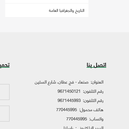
التاريخ والجغرافيا العامة
اتصل بنا
تحمي
العنوان:
صنعاء - فج عطان، شارع الستين
رقم التلفون:
9671450121
رقم التلفون:
9671445993
هاتف محمول:
770445995
واتساب:
770445995
البريد الإلكتروني:
راسلنا