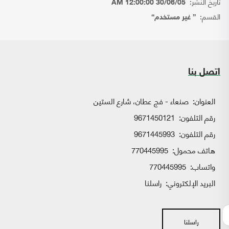
تاريخ النشر:
30/06/05 12:00:00 AM
القسم:
{ غير مستخدم}
اتصل بنا
العنوان:
صنعاء - فج عطان، شارع الستين
رقم التلفون:
9671450121
رقم التلفون:
9671445993
هاتف محمول:
770445995
واتساب:
770445995
البريد الإلكتروني:
راسلنا
راسلنا