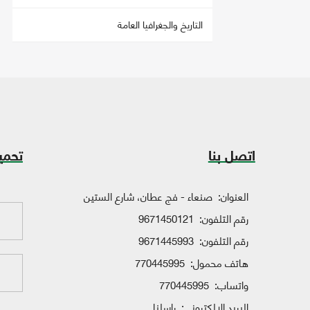
التاريخ والجغرافيا العامة
اتصل بنا
تحمي
العنوان:
صنعاء - فج عطان، شارع الستين
رقم التلفون:
9671450121
رقم التلفون:
9671445993
هاتف محمول:
770445995
واتساب:
770445995
البريد الإلكتروني:
راسلنا