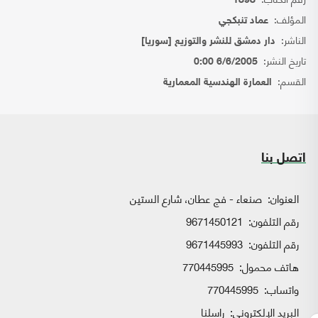
1898
المؤلف:
عماد تنبكجي
الناشر:
دار دمشق للنشر والتوزيع [سوريا]
تاريخ النشر:
6/6/2005 0:00
القسم:
العمارة الهندسية المعمارية
اتصل بنا
العنوان:
صنعاء - فج عطان، شارع الستين
رقم التلفون:
9671450121
رقم التلفون:
9671445993
هاتف محمول:
770445995
واتساب:
770445995
البريد الإلكتروني:
راسلنا