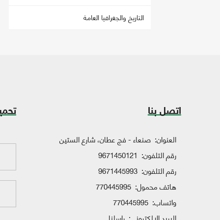
التاريخ والجغرافيا العامة
اتصل بنا
تحمي
العنوان:
صنعاء - فج عطان، شارع الستين
رقم التلفون:
9671450121
رقم التلفون:
9671445993
هاتف محمول:
770445995
واتساب:
770445995
البريد الإلكتروني:
راسلنا