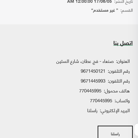
تاريخ النشر:
17/06/05 12:00:00 AM
القسم:
{ غير مستخدم}
اتصل بنا
العنوان:
صنعاء - فج عطان، شارع الستين
رقم التلفون:
9671450121
رقم التلفون:
9671445993
هاتف محمول:
770445995
واتساب:
770445995
البريد الإلكتروني:
راسلنا
راسلنا