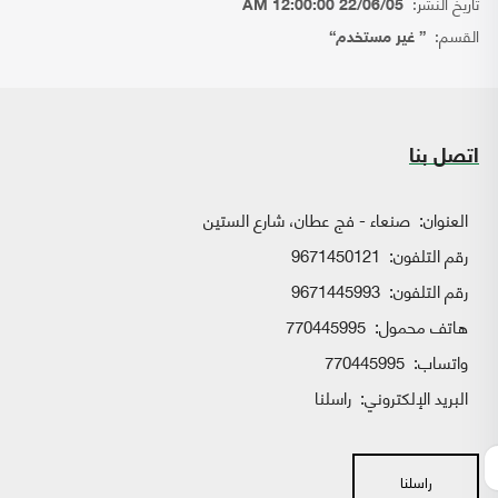
تاريخ النشر:
22/06/05 12:00:00 AM
القسم:
{ غير مستخدم}
اتصل بنا
العنوان:
صنعاء - فج عطان، شارع الستين
رقم التلفون:
9671450121
رقم التلفون:
9671445993
هاتف محمول:
770445995
واتساب:
770445995
البريد الإلكتروني:
راسلنا
راسلنا