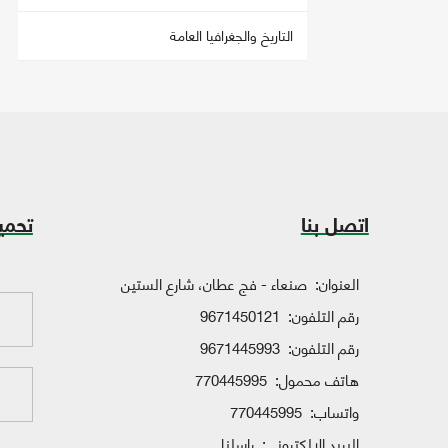
التاريخ والجغرافيا العامة
اتصل بنا
تحمي
العنوان:
صنعاء - فج عطان، شارع الستين
رقم التلفون:
9671450121
رقم التلفون:
9671445993
هاتف محمول:
770445995
واتساب:
770445995
البريد الإلكتروني:
راسلنا