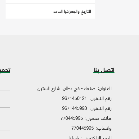
التاريخ والجغرافيا العامة
اتصل بنا
تحمي
العنوان:
صنعاء - فج عطان، شارع الستين
رقم التلفون:
9671450121
رقم التلفون:
9671445993
هاتف محمول:
770445995
واتساب:
770445995
البريد الإلكتروني:
راسلنا